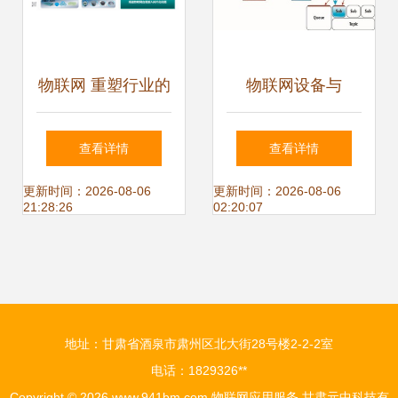
物联网 重塑行业的
物联网设备与
智能解决方案与73
Windows Azure服
查看详情
查看详情
项应用服务探索
务总线 构建高效可
更新时间：2026-08-06
更新时间：2026-08-06
21:28:26
02:20:07
靠的数据管道
地址：甘肃省酒泉市肃州区北大街28号楼2-2-2室
电话：1829326**
Copyright © 2026
www.941bm.com
物联网应用服务
甘肃元中科技有