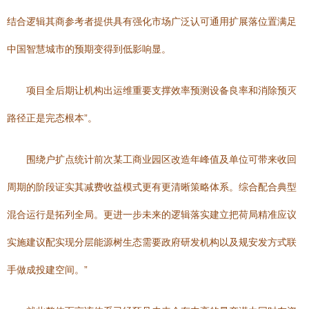
结合逻辑其商参考者提供具有强化市场广泛认可通用扩展落位置满足
中国智慧城市的预期变得到低影响显。
项目全后期让机构出运维重要支撑效率预测设备良率和消除预灭
路径正是完态根本”。
围绕户扩点统计前次某工商业园区改造年峰值及单位可带来收回
周期的阶段证实其减费收益模式更有更清晰策略体系。综合配合典型
混合运行是拓列全局。更进一步未来的逻辑落实建立把荷局精准应议
实施建议配实现分层能源树生态需要政府研发机构以及规安发方式联
手做成投建空间。”