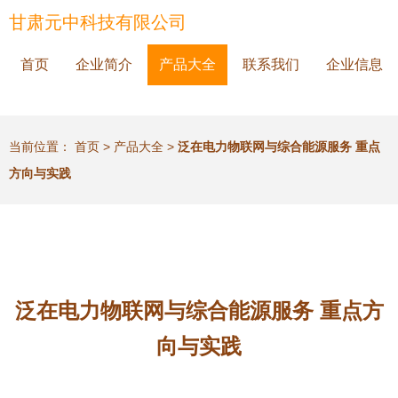
甘肃元中科技有限公司
首页
企业简介
产品大全
联系我们
企业信息
当前位置：
首页
>
产品大全
>
泛在电力物联网与综合能源服务 重点
方向与实践
泛在电力物联网与综合能源服务 重点方
向与实践