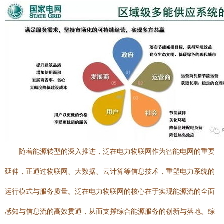
随着能源转型的深入推进，泛在电力物联网作为智能电网的重要
延伸，正通过物联网、大数据、云计算等信息技术，重塑电力系统的
运行模式与服务质量。泛在电力物联网的核心在于实现能源流的全面
感知与信息流的高效贯通，从而支撑综合能源服务的创新与落地。综