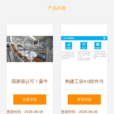
产品列表
国家级认可！蒙牛
构建工业4.0软件与
宁夏工厂入选工信
服务 陈小兵在V课
查看详情
查看详情
部首批卓越级智能
堂第28期解析物联
更新时间：2026-08-06
更新时间：2026-08-06