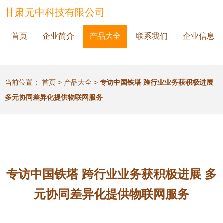
甘肃元中科技有限公司
首页
企业简介
产品大全
联系我们
企业信息
当前位置：
首页
>
产品大全
>
专访中国铁塔 跨行业业务获积极进展
多元协同差异化提供物联网服务
专访中国铁塔 跨行业业务获积极进展 多
元协同差异化提供物联网服务