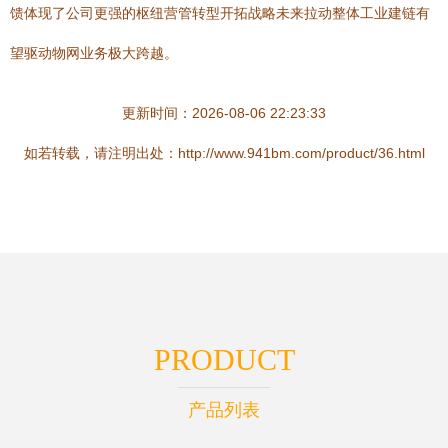
馈体现了公司更强的枢纽营管转型开拓战略未来拉动整体工业建链有
望驱动物网业务极大跨越。
更新时间：2026-08-06 22:23:33
如若转载，请注明出处：http://www.941bm.com/product/36.html
PRODUCT
产品列表