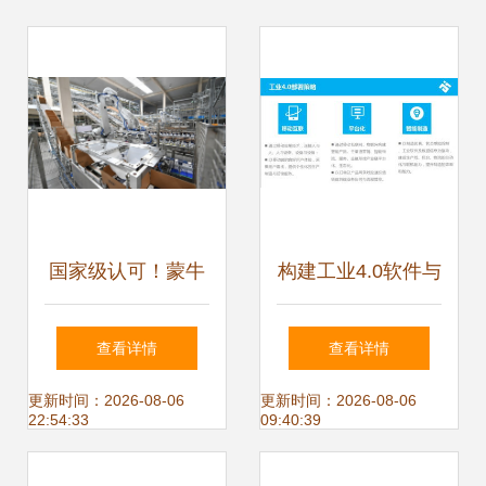
国家级认可！蒙牛
构建工业4.0软件与
宁夏工厂入选工信
服务 陈小兵在V课
查看详情
查看详情
部首批卓越级智能
堂第28期解析物联
更新时间：2026-08-06
更新时间：2026-08-06
22:54:33
09:40:39
工厂，领航物联网
网应用服务