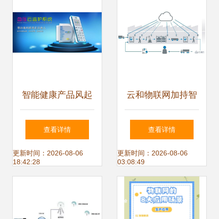
应用服务新未来
智能健康产品风起
云和物联网加持智
云涌，深圳礼品家
能制造系统的快速
查看详情
查看详情
居展为健康支招
发展——JITStack
更新时间：2026-08-06
更新时间：2026-08-06
18:42:28
03:08:49
制造业私有云与物
联网应用服务的深