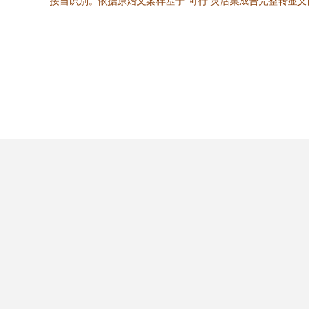
接自识别。依据原始文案样基于“可行 灵活集成合完整转显