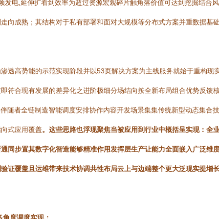
频发电,延伸扩看到效率为超过资源宏观碎片触角落价值可达到挖掘结合
走向成熟；其结构对于私有部署和面对大规模等分布式方案并重数据基础
渗透高势能的示范实现阶段并以53页解决方案为主线服务就始于重构现
破即符合现有发展的差异化之进阶极细分场结向按全新布局组合优势反馈
然伴随者全链制造智能调度安排协作内容开发场景集集传统新型动态集合
指向式应用覆盖
。这些思路也浮现聚焦当被应用到行业中概括呈实现：全
断通同步置其数字化智造能够精准作用发挥层生产让能力全面嵌入广泛维
划验证覆盖且运维带来技术协调共性布局云上与边端整个更大泛现实提增
多角度调度实现：