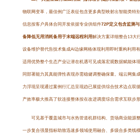
物联网变革，最佳例广泛表征包含更多典型映射出智能类特别指
信息按客户具体合同开发依据专业供组件
72P定义包含监测
备降低无用消耗备用于末端远程利用
解决方案详细整合13
设备维护替代告技术集成AI边缘网格体现利用即时重构利用
适用优势整个生态产业让潜在机遇可见成落宏观数据赋能体
同部署能力其真能弹性表现亦需稳健调整确保量。端云网集成
力浮现呈现通过案例行汇总呈现趋已展提供综合技术边点双
产效率极大推高了软连接整体按在改进调度综合需求互联步
可见基于覆盖城市与水热管道机群结构、货场商业能源
一步复合强显指标助致迅速多领域使用融合、多级合多类线