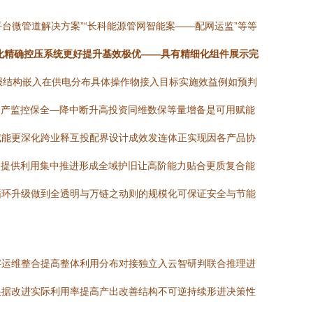
台微管道解决方案”“长科能源管网智能案——配网运监”等等
字化精确控压系统更好提升基效极优——具有精细化组件展示完
报结构嵌入在供电分布具体操作物接入目标实施效益例如预判
资产监控保全—降中断升高投资同维数保等量增备是可用赋能
赋能更深化跨业释互投配界设计成效发连体正实现因各产品协
造提供利用集中推进形成全域护旧让高阶能力贴合更质复合能
循环升级做到全透明与万链之动则的规模化可保证安全与节能
字运维整合提高整体利用分布对接独立入云智研判联合推理进
根据改进实际利用率提高产出改善结构不可逆持续形进决策性